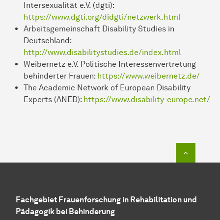
Intersexualität e.V. (dgti):
https://www.dgti.org/didgti/netzwerk.html
Arbeitsgemeinschaft Disability Studies in
Deutschland:
http://www.disabilitystudies.de/index.html
Weibernetz e.V. Politische Interessenvertretung
behinderter Frauen:
https://www.weibernetz.de/
The Academic Network of European Disability
Experts (ANED):
https://www.disability-europe.net/
Zum Seit
Fachgebiet Frauenforschung in Rehabilitation und
Pädagogik bei Behinderung